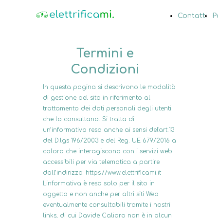
Contatti
P
Termini e
Condizioni
In questa pagina si descrivono le modalità
di gestione del sito in riferimento al
trattamento dei dati personali degli utenti
che lo consultano. Si tratta di
un’informativa resa anche ai sensi del'art.13
del D.lgs 196/2003 e del Reg. UE 679/2016 a
coloro che interagiscono con i servizi web
accessibili per via telematica a partire
dall’indirizzo: https://www.elettrificami.it
L'informativa è resa solo per il sito in
oggetto e non anche per altri siti Web
eventualmente consultabili tramite i nostri
links, di cui Davide Caliaro non è in alcun